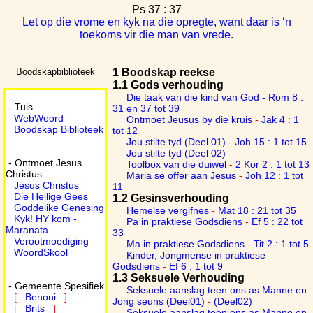
Ps 37 : 37
Let op die vrome en kyk na die opregte, want daar is ‘n
toekoms vir die man van vrede.
Boodskapbiblioteek
1 Boodskap reekse
1.1 Gods verhouding
Die taak van die kind van God - Rom 8 :
- Tuis
31 en 37 tot 39
WebWoord
Ontmoet Jeusus by die kruis
-
Jak 4 : 1
Boodskap Biblioteek
tot 12
Jou stilte tyd (Deel 01)
-
Joh 15 : 1 tot 15
Jou stilte tyd (Deel 02)
- Ontmoet Jesus
Toolbox van die duiwel
-
2 Kor 2 : 1 tot 13
Christus
Maria se offer aan Jesus
-
Joh 12 : 1 tot
Jesus Christus
11
Die Heilige Gees
1.2 Gesinsverhouding
Goddelike Genesing
Hemelse vergifnes
-
Mat 18 : 21 tot 35
Kyk! HY kom -
Pa in praktiese Godsdiens
-
Ef 5 : 22 tot
Maranata
33
Verootmoediging
Ma in praktiese Godsdiens
-
Tit 2 : 1 tot 5
WoordSkool
Kinder, Jongmense in praktiese
Godsdiens
-
Ef 6 : 1 tot 9
1.3 Seksuele Verhouding
- Gemeente Spesifiek
Seksuele aanslag teen ons as Manne en
[
Benoni
]
Jong seuns (Deel01)
-
(Deel02)
[
Brits
]
Seksuele aanslag teen ons as Manne en