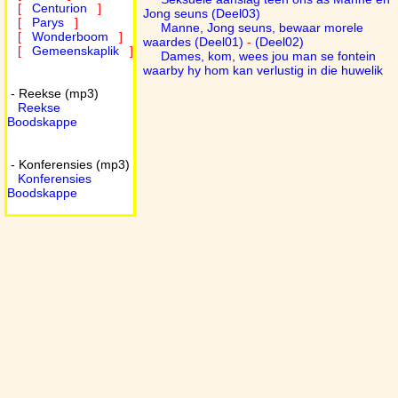
[
Centurion
]
Jong seuns (Deel03)
[
Parys
]
Manne, Jong seuns, bewaar morele
[
Wonderboom
]
waardes (Deel01)
-
(Deel02)
[
Gemeenskaplik
]
Dames, kom, wees jou man se fontein
waarby hy hom kan verlustig in die huwelik
- Reekse (mp3)
Reekse
Boodskappe
- Konferensies (mp3)
Konferensies
Boodskappe